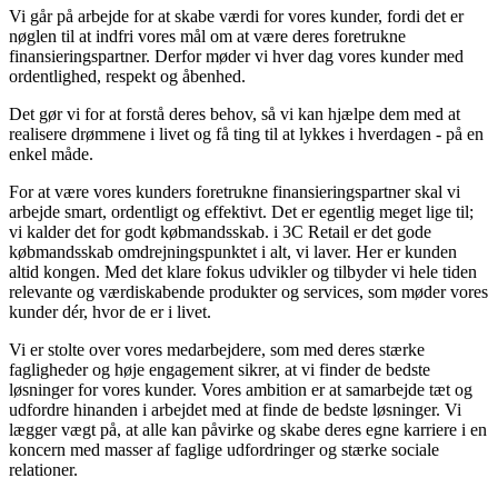
Vi går på arbejde for at skabe værdi for vores kunder, fordi det er
nøglen til at indfri vores mål om at være deres foretrukne
finansieringspartner. Derfor møder vi hver dag vores kunder med
ordentlighed, respekt og åbenhed.
Det gør vi for at forstå deres behov, så vi kan hjælpe dem med at
realisere drømmene i livet og få ting til at lykkes i hverdagen - på en
enkel måde.
For at være vores kunders foretrukne finansieringspartner skal vi
arbejde smart, ordentligt og effektivt. Det er egentlig meget lige til;
vi kalder det for godt købmandsskab. i 3C Retail er det gode
købmandsskab omdrejningspunktet i alt, vi laver. Her er kunden
altid kongen. Med det klare fokus udvikler og tilbyder vi hele tiden
relevante og værdiskabende produkter og services, som møder vores
kunder dér, hvor de er i livet.
Vi er stolte over vores medarbejdere, som med deres stærke
fagligheder og høje engagement sikrer, at vi finder de bedste
løsninger for vores kunder. Vores ambition er at samarbejde tæt og
udfordre hinanden i arbejdet med at finde de bedste løsninger. Vi
lægger vægt på, at alle kan påvirke og skabe deres egne karriere i en
koncern med masser af faglige udfordringer og stærke sociale
relationer.