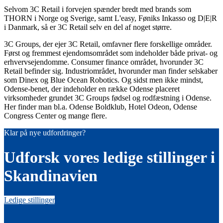
Selvom 3C Retail i forvejen spænder bredt med brands som
THORN i Norge og Sverige, samt L'easy, Føniks Inkasso og D|E|R
i Danmark, så er 3C Retail selv en del af noget større.
3C Groups, der ejer 3C Retail, omfavner flere forskellige områder.
Først og fremmest ejendomsområdet som indeholder både privat- og
erhvervsejendomme. Consumer finance området, hvorunder 3C
Retail befinder sig. Industriområdet, hvorunder man finder selskaber
som Dinex og Blue Ocean Robotics. Og sidst men ikke mindst,
Odense-benet, der indeholder en række Odense placeret
virksomheder grundet 3C Groups fødsel og rodfæstning i Odense.
Her finder man bl.a. Odense Boldklub, Hotel Odeon, Odense
Congress Center og mange flere.
Klar på nye udfordringer?
Udforsk vores ledige stillinger i
Skandinavien
Ledige stillinger