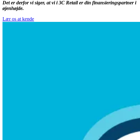
Det er derfor vi siger, at vi i 3C Retail er din finansieringspartner i
øjenhøjde.
Lær os at kende